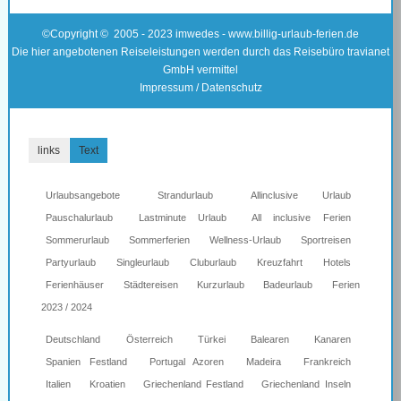
©Copyright © 2005 - 2023 imwedes - www.billig-urlaub-ferien.de
Die hier angebotenen Reiseleistungen werden durch das Reisebüro travianet
GmbH vermittel
Impressum / Datenschutz
links
Text
Urlaubsangebote
Strandurlaub
Allinclusive Urlaub
Pauschalurlaub
Lastminute Urlaub
All inclusive Ferien
Sommerurlaub
Sommerferien
Wellness-Urlaub
Sportreisen
Partyurlaub
Singleurlaub
Cluburlaub
Kreuzfahrt
Hotels
Ferienhäuser
Städtereisen
Kurzurlaub
Badeurlaub
Ferien
2023 / 2024
Deutschland
Österreich
Türkei
Balearen
Kanaren
Spanien Festland
Portugal Azoren
Madeira
Frankreich
Italien
Kroatien
Griechenland Festland
Griechenland Inseln